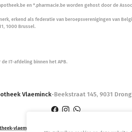
.apotheek.be en *.pharmacie.be worden gehost door de Asso
erk, erkend als federatie van beroepsverenigingen van Belgi
1, 1000 Brussel.
de IT-afdeling binnen het APB.
otheek Vlaeminck
-
Beekstraat 145, 9031 Dron
heek-vlaeminck.be
- Ondernemingsnummer (BTW nr.) (BE)0