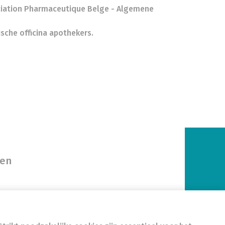
ciation Pharmaceutique Belge - Algemene
sche officina apothekers.
gen
874965437